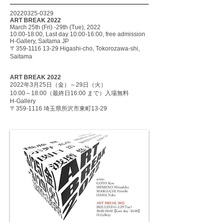
20220325-0329
ART BREAK 2022
March 25th (Fri) -29th (Tue), 2022
10:00-18:00, Last day 10:00-16:00, free admission
H-Gallery, Saitama JP
〒359-1116 13-29 Higashi-cho, Tokorozawa-shi,
Saitama
ART BREAK 2022
2022年3月25日（金）～29日（火）
10:00～18:00（最終日16:00 まで）入場無料
H-Gallery
〒359-1116 埼玉県所沢市東町13-29