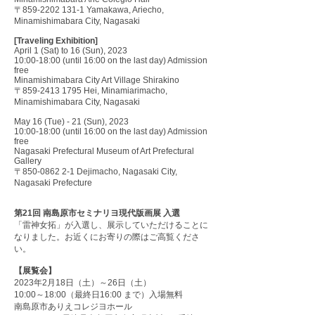
〒
859-2202 131-1
Yamakawa, Ariecho,
Minamishimabara City, Nagasaki
[Traveling Exhibition]
April 1 (Sat) to 16 (Sun), 2023
10:00-18:00 (until 16:00 on the last day) Admission
free
Minamishimabara City Art Village Shirakino
〒859-2413 1795 Hei, Minamiarimacho,
Minamishimabara City, Nagasaki
May 16 (Tue) - 21 (Sun), 2023
10:00-18:00 (until 16:00 on the last day) Admission
free
Nagasaki Prefectural Museum of Art Prefectural
Gallery
〒850-0862 2-1 Dejimacho, Nagasaki City,
Nagasaki Prefecture
第21回 南島原市セミナリヨ現代版画展 入選
「雷神女拓」が入選し、展示していただけることに
なりました。お近くにお寄りの際はご高覧くださ
い。
【展覧会】
2023年2月18日（土）～26日（土）
10:00～18:00（最終日16:00 まで）入場無料
南島原市ありえコレジヨホール