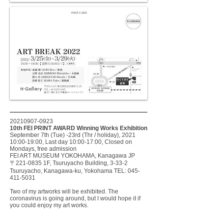
20210907-0923
10th FEI PRINT AWARD Winning Works Exhibition
September 7th (Tue) -23rd (Thr / holiday), 2021
10:00-19:00, Last day 10:00-17:00, Closed on
Mondays, free admission
FEI ART MUSEUM YOKOHAMA, Kanagawa JP
〒221-0835 1F, Tsuruyacho Building, 3-33-2
Tsuruyacho, Kanagawa-ku, Yokohama TEL:
045-
411-5031
Two of my artworks will be exhibited. The
coronavirus is going around, but I would hope it if
you could enjoy my art works.