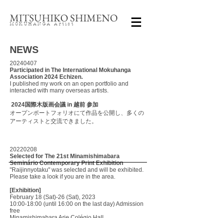
MITSUHIKO SHIMENO
MOKUHANGA Artist
NEWS
20240407
Participated in The International Mokuhanga
Association 2024 Echizen.
I published my work on an open portfolio and
interacted with many overseas artists.​
2024国際木版画会議 in 越前 参加
オープンポートフォリオにて作品を公開し、多くの
アーティストと交流できました。
20220208
Selected for The 21st Minamishimabara
Seminário Contemporary Print Exhibition
"Raijinnyotaku" was selected and will be exhibited.
Please take a look if you are in the area.
[Exhibition]
February 18 (Sat)-26 (Sat), 2023
10:00-18:00 (until 16:00 on the last day) Admission
free
Minamishimabara Arie Colégio Hall